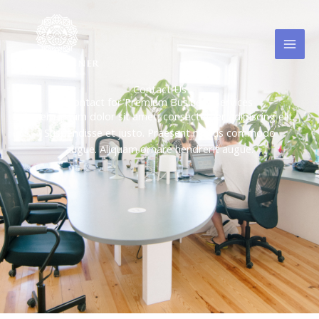
Пређи
MAI
на
MEN
садржај
Contact Us
Contact for Premium Business Services
Lorem ipsum dolor sit amet, consectetuer adipiscing elit.
Suspendisse et justo. Praesent mattis commodo
augue. Aliquam ornare hendrerit augue.