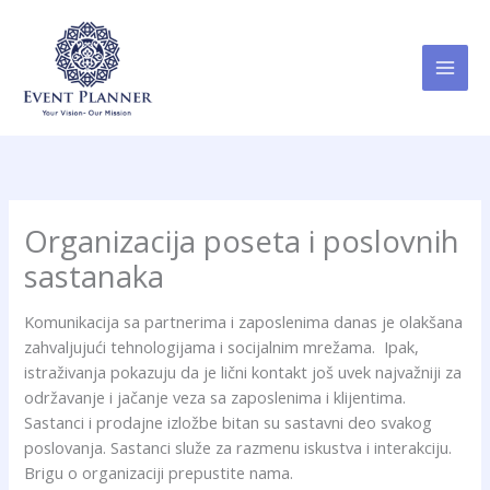
Пређи
MAI
на
MEN
садржај
Organizacija poseta i poslovnih
sastanaka
Komunikacija sa partnerima i zaposlenima danas je olakšana
zahvaljujući tehnologijama i socijalnim mrežama. Ipak,
istraživanja pokazuju da je lični kontakt još uvek najvažniji za
održavanje i jačanje veza sa zaposlenima i klijentima.
Sastanci i prodajne izložbe bitan su sastavni deo svakog
poslovanja. Sastanci služe za razmenu iskustva i interakciju.
Brigu o organizaciji prepustite nama.