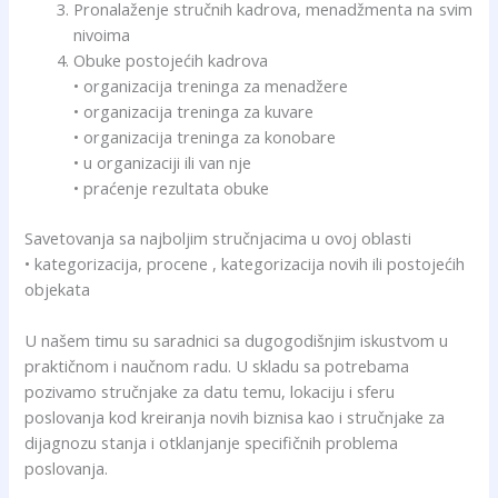
Pronalaženje stručnih kadrova, menadžmenta na svim
nivoima
Obuke postojećih kadrova
• organizacija treninga za menadžere
• organizacija treninga za kuvare
• organizacija treninga za konobare
• u organizaciji ili van nje
• praćenje rezultata obuke
Savetovanja sa najboljim stručnjacima u ovoj oblasti
• kategorizacija, procene , kategorizacija novih ili postojećih
objekata
U našem timu su saradnici sa dugogodišnjim iskustvom u
praktičnom i naučnom radu. U skladu sa potrebama
pozivamo stručnjake za datu temu, lokaciju i sferu
poslovanja kod kreiranja novih biznisa kao i stručnjake za
dijagnozu stanja i otklanjanje specifičnih problema
poslovanja.