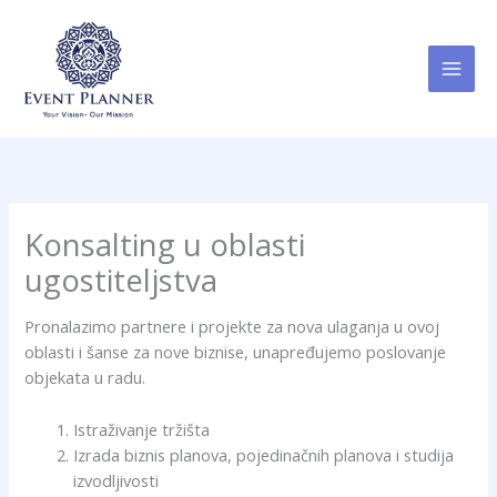
Пређи
MAI
на
MEN
садржај
Konsalting u oblasti
ugostiteljstva
Pronalazimo partnere i projekte za nova ulaganja u ovoj
oblasti i šanse za nove biznise, unapređujemo poslovanje
objekata u radu.
Istraživanje tržišta
Izrada biznis planova, pojedinačnih planova i studija
izvodljivosti